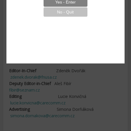
Care Comm s.r.o.
Klicperova 604/8
150 00 Praha 5
tel. +420737 178 313
e-mail: info@carecomm.cz
www.carecomm.cz
IČO: 09140549
DIČ: 09140549
QUICK CONTACTS
Editor-In-Chief
Zdeněk Dvořák
zdenek.dvorak@fnusa.cz
Deputy Editor-in-Chief
Aleš Fibír
fibir@seznam.cz
Editing
Lucie Konvičná
lucie.konvicna@carecomm.cz
Advertising
Simona Dorňáková
simona.dornakova@carecomm.cz