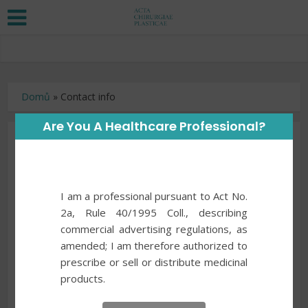
Domů
»
Contact info
Are You A Healthcare Professional?
Contact info
CONTACTS
I am a professional pursuant to Act No.
Publisher
2a, Rule 40/1995 Coll., describing
Czech Medical Association J. E. Purkyně
commercial advertising regulations, as
Sokolská 31
amended; I am therefore authorized to
120 26 Prague 2
prescribe or sell or distribute medicinal
Czech Republic
products.
Publishing house