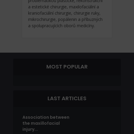
problematikou plastické, rekonstrukční
a estetické chirurgie, maxilofaciální a
kraniofaciální chirurgie, chirurgie ruky,
mikrochirurgie, popálenin a příbuzných
a spolupracujících oborů medicíny.
MOST POPULAR
LAST ARTICLES
Association between
the maxillofacial
injury...