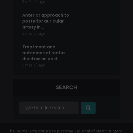
5 měsíců ago
Anterior approach to
posterior auricular
artery in...
5 měsíců ago
Treatment and
outcomes of rectus
diastasisin post...
5 měsíců ago
SEARCH
The journal Acta chirurgiae plasticae | journal of plastic surgery |